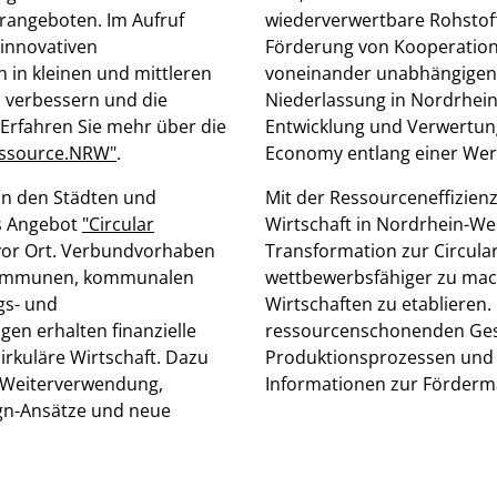
erangeboten. Im Aufruf
wiederverwertbare Rohstoffe
 innovativen
Förderung von Kooperatio
 in kleinen und mittleren
voneinander unabhängigen 
 verbessern und die
Niederlassung in Nordrhein
 Erfahren Sie mehr über die
Entwicklung und Verwertung
ssource.NRW"
.
Economy entlang einer Wer
in den Städten und
Mit der
Ressourceneffizien
as Angebot
"Circular
Wirtschaft in Nordrhein-We
vor Ort. Verbundvorhaben
Transformation zur Circula
 Kommunen, kommunalen
wettbewerbsfähiger zu mac
gs- und
Wirtschaften zu etablieren
gen erhalten finanzielle
ressourcenschonenden Gest
irkuläre Wirtschaft. Dazu
Produktionsprozessen und P
d Weiterverwendung,
Informationen zur Förde
gn-Ansätze und neue