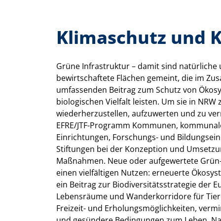
Klimaschutz und 
Grüne Infrastruktur – damit sind natürliche
Bedeutung des Naturkapitals weiter zu erhöhen. Ziel 
bewirtschaftete Flächen gemeint, die im Z
Maßnahmen Grüne Infrastruktur als Gesamtsystem
umfassenden Beitrag zum Schutz von Ökos
Natur sowie das Wohn- und Arbeitsumfeld f
biologischen Vielfalt leisten. Um sie in NRW 
Lebensqualität aufzuwerten. Finden Sie weitere Info
wiederherzustellen, aufzuwerten und zu ver
EFRE/JTF-Programm Kommunen, kommunal
Einrichtungen, Forschungs- und Bildungsein
Stiftungen bei der Konzeption und Umsetz
Maßnahmen. Neue oder aufgewertete Grün-
einen vielfältigen Nutzen: erneuerte Ökosyst
ein Beitrag zur Biodiversitätsstrategie der 
Lebensräume und Wanderkorridore für Tier
Freizeit- und Erholungsmöglichkeiten, ver
und gesündere Bedingungen zum Leben. Nat