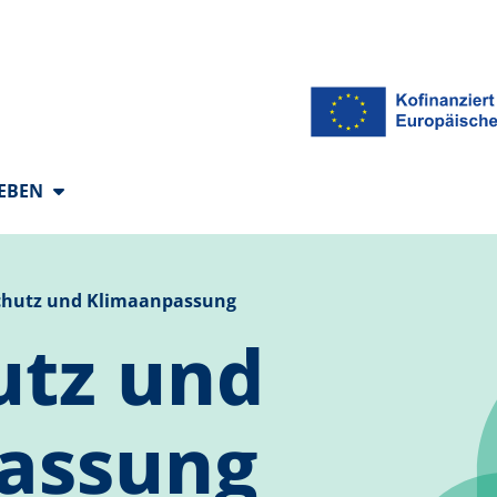
 Sprachen
LEBEN
chutz und Klimaanpassung
utz und
assung