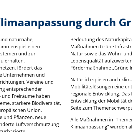
Klimaanpassung durch Gr
 und naturnahe,
ist, über sämtliche
usammenspiel einen
 zu stärken, um die
ystemen und zur
ür eine bessere
zu erhalten,
rmationen zur
netzen, fördert das
Fördermaßnahme
„Grüne I
e Unternehmen und
Natürlich spielen auch kli
richtungen, Vereine und
Mobilitätslösungen eine ent
ung entsprechender
regionale Entwicklung. Das
 und Freiräume haben
Entwicklung der Mobilität d
eme, stärkere Biodiversität,
Seite zum Themenschwerp
Europäischen Union,
e und Pflanzen, neue
Alle Maßnahmen im Theme
minderte Luftverschmutzung
Klimaanpassung“
wurden al
urbasierte,