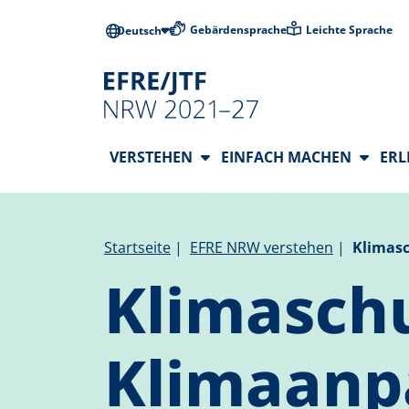
Direkt zum Inhalt
Barrierearme
Gebärdensprache
Leichte Sprache
Deutsch
Hauptnavigation
VERSTEHEN
EINFACH MACHEN
ER
Pfadnavigation
Startseite
EFRE NRW verstehen
Klimas
Klimasch
Klimaanp