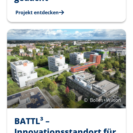
Projekt entdecken
©
Bolles+Wilson
BATTL³ –
Innovationsstandort für