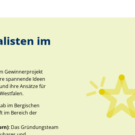
alisten im
 Gewinnerprojekt
re spannende Ideen
 und ihre Ansätze für
-Westfalen.
 Lab im Bergischen
ft im Bereich der
orn)
: Das Gründungsteam
aubares und