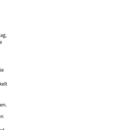
tag,
e
ie
elt
en.
en