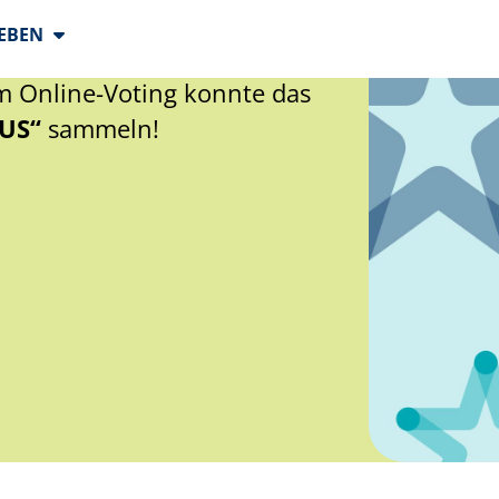
b EFRE.STARS NRW 2025 ist
m Online-Voting konnte das
US“
sammeln!