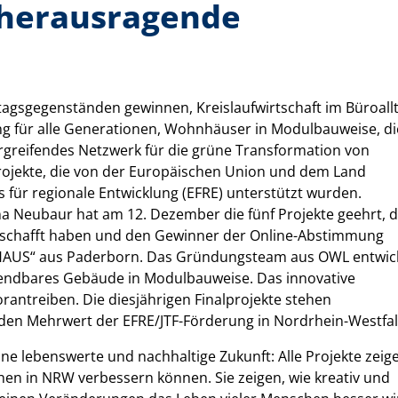
 herausragende
lltagsgegenständen gewinnen, Kreislaufwirtschaft im Büroall
ng für alle Generationen, Wohnhäuser in Modulbauweise, di
rgreifendes Netzwerk für die grüne Transformation von
Projekte, die von der Europäischen Union und dem Land
für regionale Entwicklung (EFRE) unterstützt wurden.
a Neubaur hat am 12. Dezember die fünf Projekte geehrt, d
geschafft haben und den Gewinner der Online-Abstimmung
US“ aus Paderborn. Das Gründungsteam aus OWL entwick
endbares Gebäude in Modulbauweise. Das innovative
orantreiben. Die diesjährigen Finalprojekte stehen
d den Mehrwert der EFRE/JTF-Förderung in Nordrhein-Westfal
ine lebenswerte und nachhaltige Zukunft: Alle Projekte zeig
hen in NRW verbessern können. Sie zeigen, wie kreativ und