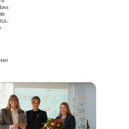
rd
dass
Mit
DUL-
r
sten