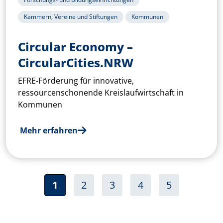
Kammern, Vereine und Stiftungen
Kommunen
Circular Economy –
CircularCities.NRW
EFRE-Förderung für innovative,
ressourcenschonende Kreislaufwirtschaft in
Kommunen
Mehr erfahren
Seitennummerierung
Aktuelle Seite
Seite
Seite
Seite
Seite
1
2
3
4
5