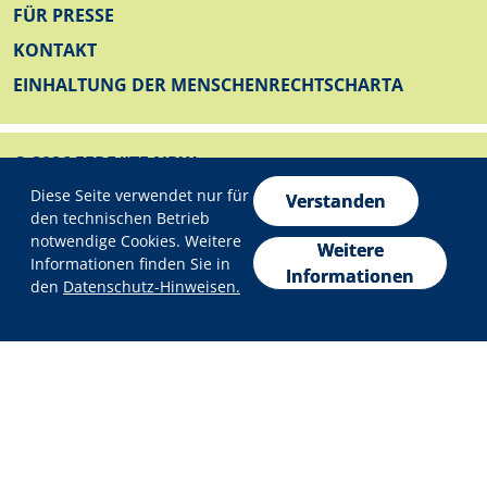
FUSSZEILE
FÜR PRESSE
KONTAKT
EINHALTUNG DER MENSCHENRECHTSCHARTA
© 2026 EFRE/JTF NRW
Datenschutzeinstellungen
FUSSZEILE UNTEN
Diese Seite verwendet nur für
IMPRESSUM
Verstanden
den technischen Betrieb
DATENSCHUTZ
notwendige Cookies. Weitere
Weitere
Informationen finden Sie in
ERKLÄRUNG ZUR BARRIEREFREIHEIT
Informationen
den
Datenschutz-Hinweisen.