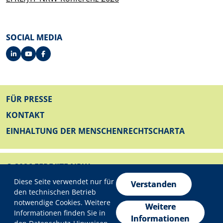
SOCIAL MEDIA
FUSSZEILE
FÜR PRESSE
KONTAKT
EINHALTUNG DER MENSCHENRECHTSCHARTA
© 2026 EFRE/JTF NRW
Datenschutzeinstellungen
FUSSZEILE UNTEN
Diese Seite verwendet nur für
IMPRESSUM
Verstanden
den technischen Betrieb
DATENSCHUTZ
notwendige Cookies. Weitere
Weitere
Informationen finden Sie in
ERKLÄRUNG ZUR BARRIEREFREIHEIT
Informationen