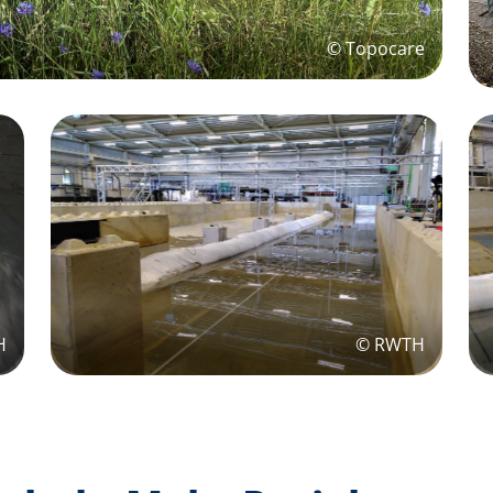
© Topocare
© RWTH
H