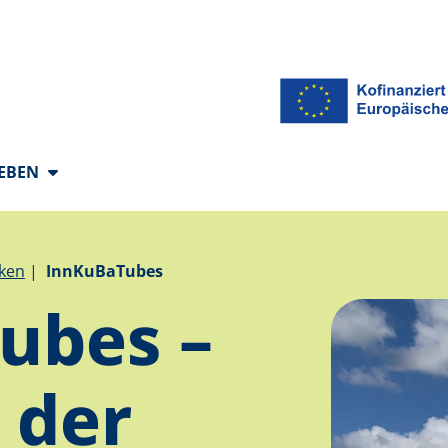
 Sprachen
LEBEN
cken
InnKuBaTubes
ubes –
 der