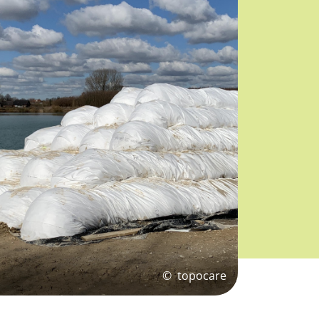
©
topocare