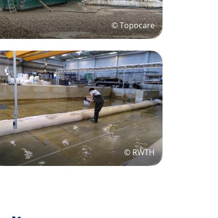
© Topocare
© RWTH