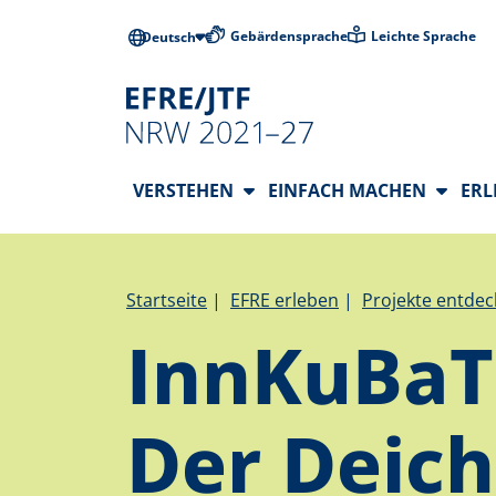
Direkt zum Inhalt
Barrierearme
Gebärdensprache
Leichte Sprache
Deutsch
Hauptnavigation
VERSTEHEN
EINFACH MACHEN
ER
Pfadnavigation
Startseite
EFRE erleben
Projekte entde
InnKuBaT
Der Deich