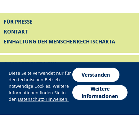
FUSSZEILE
FÜR PRESSE
KONTAKT
EINHALTUNG DER MENSCHENRECHTSCHARTA
© 2026 EFRE/JTF NRW
Datenschutzeinstellungen
FUSSZEILE UNTEN
Diese Seite verwendet nur für
IMPRESSUM
Verstanden
den technischen Betrieb
DATENSCHUTZ
notwendige Cookies. Weitere
Weitere
Informationen finden Sie in
ERKLÄRUNG ZUR BARRIEREFREIHEIT
Informationen
den
Datenschutz-Hinweisen.