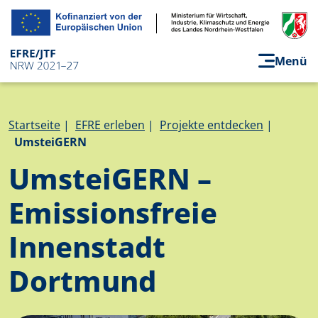
Direkt zum Inhalt
Menü
Pfadnavigation
Startseite
EFRE erleben
Projekte entdecken
UmsteiGERN
UmsteiGERN –
Emissionsfreie
Innenstadt
Dortmund