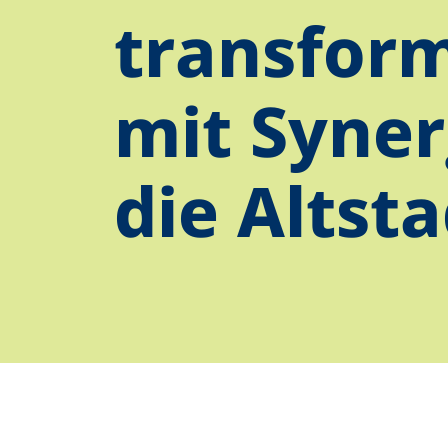
transform
mit Syner
die Altst