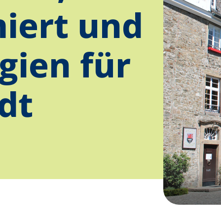
iert und
gien für
adt