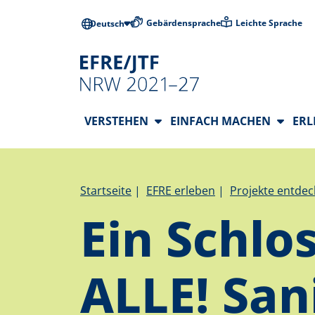
Direkt zum Inhalt
Barrierearme
Gebärdensprache
Leichte Sprache
Deutsch
Hauptnavigation
VERSTEHEN
EINFACH MACHEN
ER
Pfadnavigation
Startseite
EFRE erleben
Projekte entde
Ein Schlos
ALLE! San