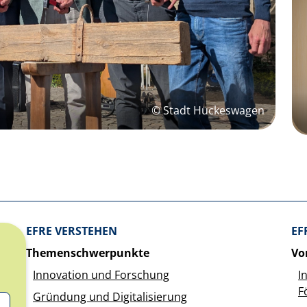
© Stadt Hückeswagen
Überblick: Inhalte
EFRE VERSTEHEN
EF
Themenschwerpunkte
Vo
Innovation und Forschung
I
F
Gründung und Digitalisierung