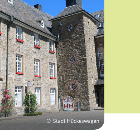
©
Stadt Hückeswagen