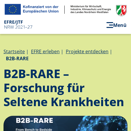
Direkt zum Inhalt
Menü
Pfadnavigation
Startseite
EFRE erleben
Projekte entdecken
B2B-RARE
B2B-RARE –
Forschung­ für
Seltene­ Krankheiten