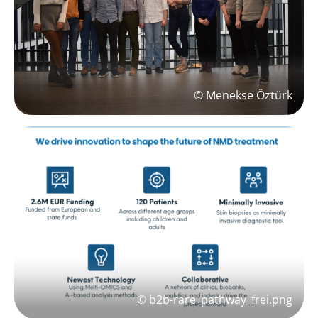
© Menekse Öztürk
© b2b-rare_pathway_frei.png