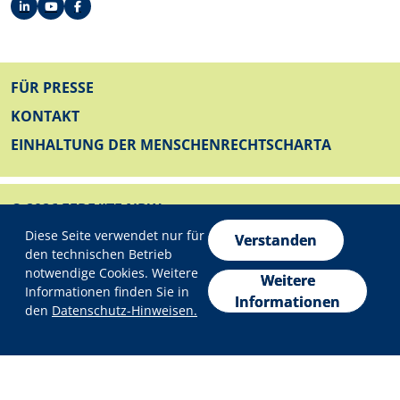
FUSSZEILE
FÜR PRESSE
KONTAKT
EINHALTUNG DER MENSCHENRECHTSCHARTA
© 2026 EFRE/JTF NRW
Datenschutzeinstellungen
FUSSZEILE UNTEN
Diese Seite verwendet nur für
IMPRESSUM
Verstanden
den technischen Betrieb
DATENSCHUTZ
notwendige Cookies. Weitere
Weitere
Informationen finden Sie in
ERKLÄRUNG ZUR BARRIEREFREIHEIT
Informationen
den
Datenschutz-Hinweisen.