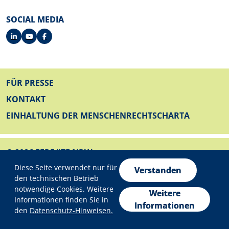
SOCIAL MEDIA
FUSSZEILE
FÜR PRESSE
KONTAKT
EINHALTUNG DER MENSCHENRECHTSCHARTA
© 2026 EFRE/JTF NRW
Datenschutzeinstellungen
FUSSZEILE UNTEN
Diese Seite verwendet nur für
IMPRESSUM
Verstanden
den technischen Betrieb
DATENSCHUTZ
notwendige Cookies. Weitere
Weitere
Informationen finden Sie in
ERKLÄRUNG ZUR BARRIEREFREIHEIT
Informationen
den
Datenschutz-Hinweisen.