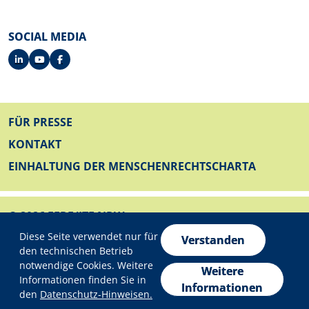
SOCIAL MEDIA
FUSSZEILE
FÜR PRESSE
KONTAKT
EINHALTUNG DER MENSCHENRECHTSCHARTA
© 2026 EFRE/JTF NRW
Datenschutzeinstellungen
FUSSZEILE UNTEN
Diese Seite verwendet nur für
IMPRESSUM
Verstanden
den technischen Betrieb
DATENSCHUTZ
notwendige Cookies. Weitere
Weitere
Informationen finden Sie in
ERKLÄRUNG ZUR BARRIEREFREIHEIT
Informationen
den
Datenschutz-Hinweisen.