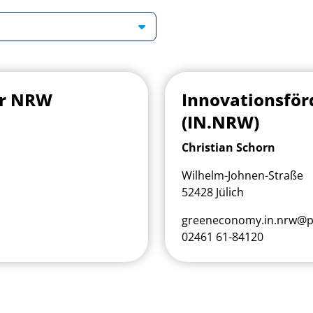
ur NRW
Innovationsfö
(IN.NRW)
Christian Schorn
Wilhelm-Johnen-Straße
52428 Jülich
greeneconomy.in.nrw@pt
02461 61-84120