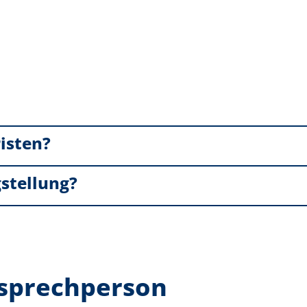
isten?
gstellung?
nsprechperson