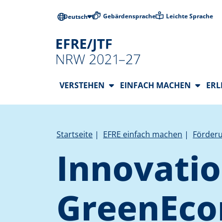
Direkt zum Inhalt
Barrierearme
Gebärdensprache
Leichte Sprache
Deutsch
Hauptnavigation
VERSTEHEN
EINFACH MACHEN
ER
Pfadnavigation
Startseite
EFRE einfach machen
Förderu
Innovati
GreenEc