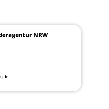
rderagentur NRW
j.de