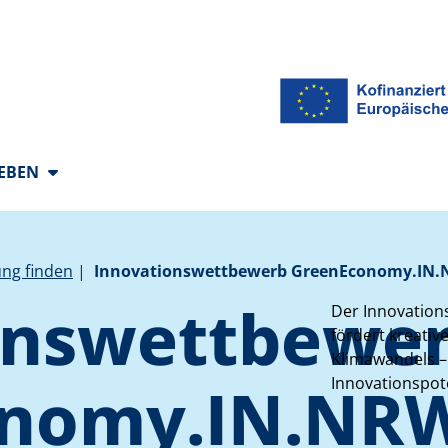
 Sprachen
LEBEN
ng finden
Innovationswettbewerb GreenEconomy.IN
onswettbewe
Der Innovatio
fördert kreati
Klimawandels – 
onomy.IN.NR
Innovationspot