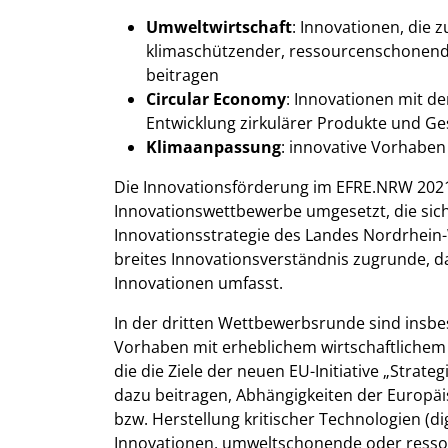
Umweltwirtschaft
: Innovationen, die 
klimaschützender, ressourcenschonende
beitragen
Circular Economy
: Innovationen mit d
Entwicklung zirkulärer Produkte und G
Klimaanpassung
: innovative Vorhaben
Die Innovationsförderung im EFRE.NRW 2021
Innovationswettbewerbe umgesetzt, die sich
Innovationsstrategie des Landes Nordrhein-
breites Innovationsverständnis zugrunde, d
Innovationen umfasst.
In der dritten Wettbewerbsrunde sind insb
Vorhaben mit erheblichem wirtschaftlichem
die die Ziele der neuen EU-Initiative „Strat
dazu beitragen, Abhängigkeiten der Europäis
bzw. Herstellung kritischer Technologien (d
Innovationen, umweltschonende oder ressou