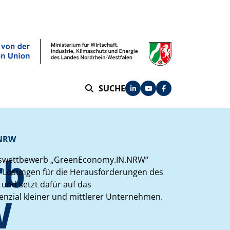
SUCHE
SUCHE
.NRW
rb
nswettbewerb „GreenEconomy.IN.NRW“
ve Lösungen für die Herausforderungen des
und setzt dafür auf das
W
enzial kleiner und mittlerer Unternehmen.